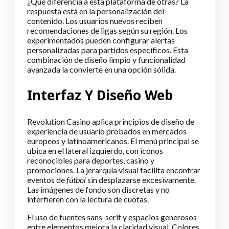
¿Qué diferencia a esta plataforma de otras? La
respuesta está en la personalización del
contenido. Los usuarios nuevos reciben
recomendaciones de ligas según su región. Los
experimentados pueden configurar alertas
personalizadas para partidos específicos. Esta
combinación de diseño limpio y funcionalidad
avanzada la convierte en una opción sólida.
Interfaz Y Diseño Web
Revolution Casino aplica principios de diseño de
experiencia de usuario probados en mercados
europeos y latinoamericanos. El menú principal se
ubica en el lateral izquierdo, con iconos
reconocibles para deportes, casino y
promociones. La jerarquía visual facilita encontrar
eventos de
fútbol
sin desplazarse excesivamente.
Las imágenes de fondo son discretas y no
interfieren con la lectura de cuotas.
El uso de fuentes sans-serif y espacios generosos
entre elementos mejora la claridad visual. Colores