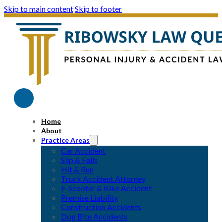
Skip to main content
Skip to footer
Home
About
Practice Areas
Car Accident
Slip & Falls
Hit & Run
Truck Accident Attorney
E-Scooter & Bike Accident
Premise Liability
Construction Accidents
Dog Bite Accidents