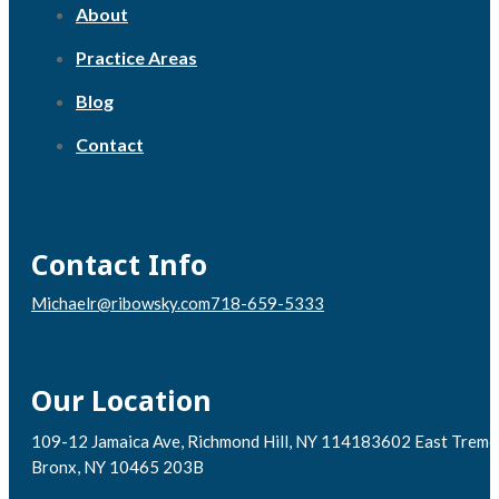
About
Practice Areas
Blog
Contact
Contact Info
Michaelr@ribowsky.com
718-659-5333
Our Location
109-12 Jamaica Ave, Richmond Hill, NY 11418
3602 East Tremo
Bronx, NY 10465 203B