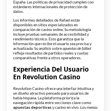
España. Las políticas de privacidad cumplen con
estándares internacionales de protección de
datos.
Los informes detallados de Rafael están
disponibles en sitios especializados en
comparación de casino online. Su metodología
incluye pruebas semanales de accesibilidad y
rendimiento técnico. Esto garantiza que la
información que recibe el usuario sea precisa y
actualizada. Su análisis sobre
apuestas de fútbol
refleja resultados de partidos reales y cuotas
comparativas frente a otros operadores.
Experiencia Del Usuario
En Revolution Casino
Revolution Casino ofrece una interfaz intuitiva y
un diseño atractivo pensado para usuarios de
habla hispana. La plataforma prioriza la
navegación rápida entre secciones clave como
apuestas deportivas
y casino en vivo. Los menús