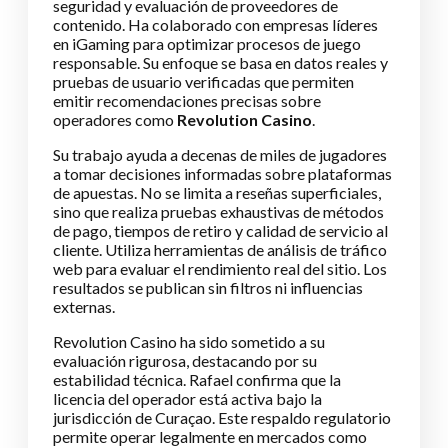
seguridad y evaluación de proveedores de
contenido. Ha colaborado con empresas líderes
en iGaming para optimizar procesos de juego
responsable. Su enfoque se basa en datos reales y
pruebas de usuario verificadas que permiten
emitir recomendaciones precisas sobre
operadores como
Revolution Casino
.
Su trabajo ayuda a decenas de miles de jugadores
a tomar decisiones informadas sobre plataformas
de apuestas. No se limita a reseñas superficiales,
sino que realiza pruebas exhaustivas de métodos
de pago, tiempos de retiro y calidad de servicio al
cliente. Utiliza herramientas de análisis de tráfico
web para evaluar el rendimiento real del sitio. Los
resultados se publican sin filtros ni influencias
externas.
Revolution Casino ha sido sometido a su
evaluación rigurosa, destacando por su
estabilidad técnica. Rafael confirma que la
licencia del operador está activa bajo la
jurisdicción de Curaçao. Este respaldo regulatorio
permite operar legalmente en mercados como