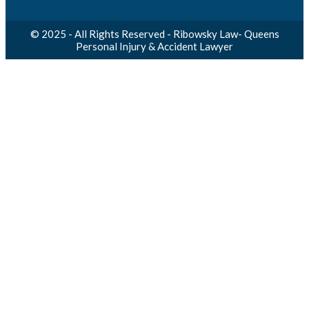
© 2025 - All Rights Reserved - Ribowsky Law- Queens
Personal Injury & Accident Lawyer